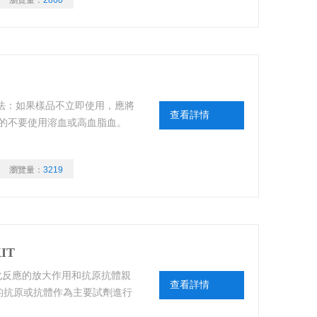
瀏覽量：
2860
T”樣品保存方法：如果樣品不立即使用，應將
查看詳情
能的不要使用溶血或高血脂血。
瀏覽量：
3219
KIT
IT 將酶催化反應的放大作用和抗原抗體親
查看詳情
的抗原或抗體作為主要試劑進行