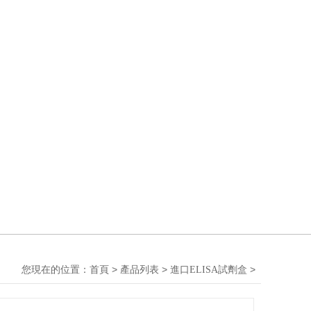
您現在的位置：
>
>
>
首頁
產品列表
進口ELISA試劑盒