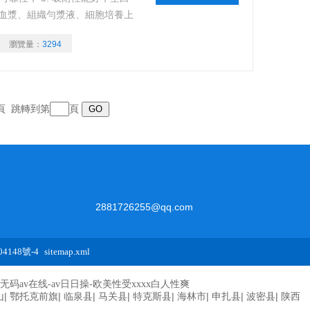
、血漿、組織勻漿液、細胞培養上
節省實驗經費。
瀏覽量：
3294
跳轉到第
頁
頁
2881726255@qq.com
4148號-4
sitemap.xml
码av在线-av日日操-欧美性受xxxx白人性爽
|
|
|
|
|
|
|
|
山
鄂托克前旗
临泉县
马关县
特克斯县
海林市
申扎县
波密县
陕西