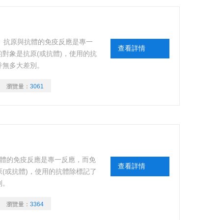
IT”專一性強。抗原與抗體的免疫反應是專一
查看詳情
對象是抗原(或抗體)，使用的抗
并無多大差別。
瀏覽量：
3061
強。抗原與抗體的免疫反應是專一反應，而免
查看詳情
(或抗體)，使用的抗體除標記了
別。
瀏覽量：
3364