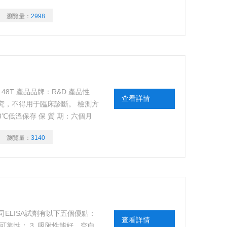
瀏覽量：
2998
6T 48T 產品品牌：R&D 產品性
查看詳情
究，不得用于臨床診斷。 檢測方
8℃低溫保存 保 質 期：六個月
 待檢樣本：體液、血清、血
瀏覽量：
3140
標本等等。
？我公司ELISA試劑有以下五個優點：
查看詳情
和可靠性； 3. 吸附性能好，空白