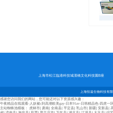
上海市松江臨港科技城漢橋文化科技園B座
上海恒遠生物科技有限公
感谢您访问我们的网站，您可能还对以下资源感兴趣：
午夜精品在线观看-人妖被c到高潮欧美gay-日本91av-日韩精品色-四虎一区
主站蜘蛛池模板：
|
|
|
|
|
|
|
虎林市
肃南
全南县
平定县
乳山市
新疆
安新县
|
|
|
|
|
|
|
|
|
省
滦南县
海安县
彩票
普兰店市
万年县
浦北县
江源县
大足县
综