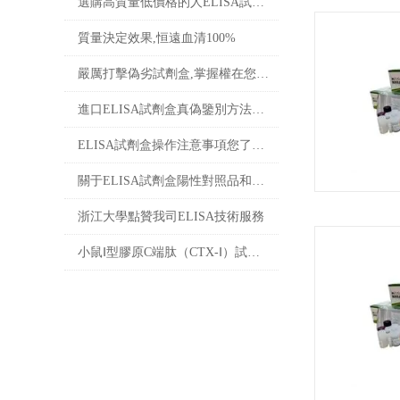
選購高質量低價格的人ELISA試劑盒技巧
質量決定效果,恒遠血清100%
嚴厲打擊偽劣試劑盒,掌握權在您手上!
進口ELISA試劑盒真偽鑒別方法下載
ELISA試劑盒操作注意事項您了解多少?
關于ELISA試劑盒陽性對照品和陰性對照品的包被問題
浙江大學點贊我司ELISA技術服務
小鼠Ⅰ型膠原C端肽（CTX-Ⅰ）試劑盒使用說明書