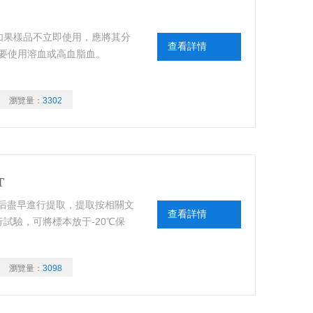
品保存方法：如果樣品不立即使用，應將其分
查看詳情
不要使用溶血或高血脂血。
瀏覽量：
3302
T
IT標本采集后盡早進行提取，提取按相關文
查看詳情
試驗，可將標本放于-20℃保
瀏覽量：
3098