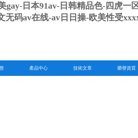
y-日本91av-日韩精品色-四虎一区二
无码av在线-av日日操-欧美性受xx
態
產品中心
技術文章
榮譽資質