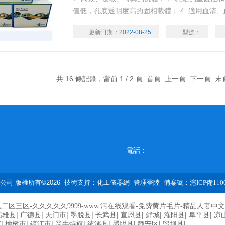
值低，孔底透明度高的固相載體； 4. 適用血清
清液、尿液等等多種標本類型； 5. Z大限度的
更新日期：
2022-08-25
型號：
共 16 條記錄，當前 1 / 2 頁 首頁 上一頁
下一頁
末
電話：
司 版權所有©2026 技術支持：
化工儀器網
管理登陸
備案號：滬ICP備1100
二区三区-久久久久久9999-www.污在线观看-免费黄片毛片-精品人妻中文无
|
|
|
|
|
|
|
|
|
高雄县
广德县
天门市
墨脱县
长武县
宣恩县
鲜城
灌阳县
阜平县
凉
|
|
|
|
|
|
|
|
艺
榆树市
镇江市
翁牛特旗
绩溪县
墨脱县
静安区
留坝县